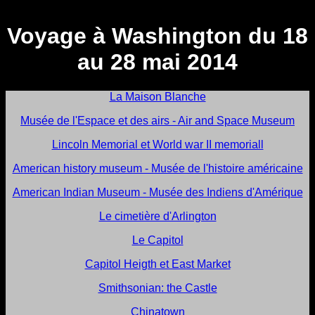
Voyage à Washington du 18
au 28 mai 2014
La Maison Blanche
Musée de l'Espace et des airs - Air and Space Museum
Lincoln Memorial et World war II memoriall
American history museum - Musée de l'histoire américaine
American Indian Museum - Musée des Indiens d'Amérique
Le cimetière d'Arlington
Le Capitol
Capitol Heigth et East Market
Smithsonian: the Castle
Chinatown