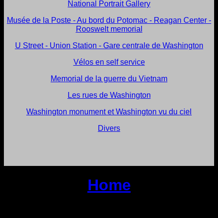
National Portrait Gallery
Musée de la Poste - Au bord du Potomac - Reagan Center -
Rooswelt memorial
U Street - Union Station - Gare centrale de Washington
Vélos en self service
Memorial de la guerre du Vietnam
Les rues de Washington
Washington monument et Washington vu du ciel
Divers
Home