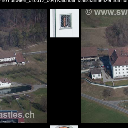
o no huttwilen_020312_004) Kalchrain Massnahmenzentrum fü