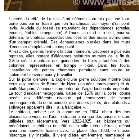
L’accès du côté de La ville était défendu autrefois par une tour-
porte puis par un fossé que l’on franchissait au moyen d’un pont-
levis. Au-delà du fossé se trouvaient les dépendances (grenier,
écuries, étables, grange, etc). A l’ouest, au sud et à l’est, pour sa
défense, le château possédait des lices et des braies surmontées
d’un parapet crénelé. Des échauguettes placées dans les murs
d’enceinte complétaient ce dispositif.
A l’est, des galeries ferment la cour intérieure. Décorées à plusieurs
reprises, elles portent d’élégantes peintures murales de la fin du
XVIIe siècle montrant des guirlandes de fruits attachées à des
colonnes représentées en trompe - l’œil. Dans les tours,
l’installation de petites chambres permirent sans doute un
isolement bienvenu pour y travailler.
Sur la porte d’entrée, la copie d’une pierre sculptée montre trois
écus aux armes de Berne, de Nyon (ajoutées tardivement) et du
bailli Marquard Zehender surmontés de l’aigle bicéphale impériale.
La tour d’escalier hexagonale, datée de 1576 sur la porte, donne
accès aux différents niveaux qui conservent de beaux
aménagements de cette période, des décors peints, des plafonds à
solivages apparents dits « à la française ».
Le château, acheté par la commune en 1804, abrita dès lors
plusieurs services de l’administration ainsi que des prisons encore
utilisées tout récemment. Vers 1822-1825, les bâtiments qui
précédaient le château du côté de la ville furent détruits, créant
ainsi une nouvelle liaison avec la place. Dès 1888, le musée
historique s’y installa. Il vient d’être entièrement réaménagé et