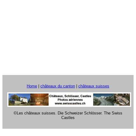
Home
|
châteaux du canton
|
châteaux suisses
©Les châteaux suisses. Die Schweizer Schlösser. The Swiss
Castles