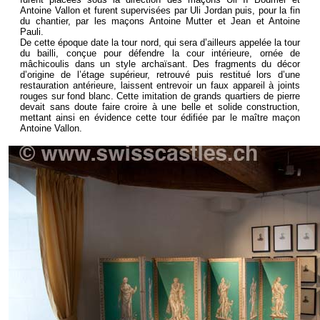
Antoine Vallon et furent supervisées par Uli Jordan puis, pour la fin
du chantier, par les maçons Antoine Mutter et Jean et Antoine
Pauli.
De cette époque date la tour nord, qui sera d’ailleurs appelée la tour
du bailli, conçue pour défendre la cour intérieure, ornée de
mâchicoulis dans un style archaïsant. Des fragments du décor
d’origine de l’étage supérieur, retrouvé puis restitué lors d’une
restauration antérieure, laissent entrevoir un faux appareil à joints
rouges sur fond blanc. Cette imitation de grands quartiers de pierre
devait sans doute faire croire à une belle et solide construction,
mettant ainsi en évidence cette tour édifiée par le maître maçon
Antoine Vallon.