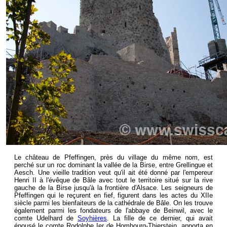
Le château de Pfeffingen, près du village du même nom, est
perché sur un roc dominant la vallée de la Birse, entre Grellingue et
Aesch. Une vieille tradition veut qu'il ait été donné par l'empereur
Henri II à l'évêque de Bâle avec tout le territoire situé sur la rive
gauche de la Birse jusqu'à la frontière d'Alsace. Les seigneurs de
Pfeffingen qui le reçurent en fief, figurent dans les actes du XIIe
siècle parmi les bienfaiteurs de la cathédrale de Bâle. On les trouve
également parmi les fondateurs de l'abbaye de Beinwil, avec le
comte Udelhard de
Soyhières
. La fille de ce dernier, qui avait
épousé le comte Rodolphe Ier de Hombourg-Thierstein, apporta en