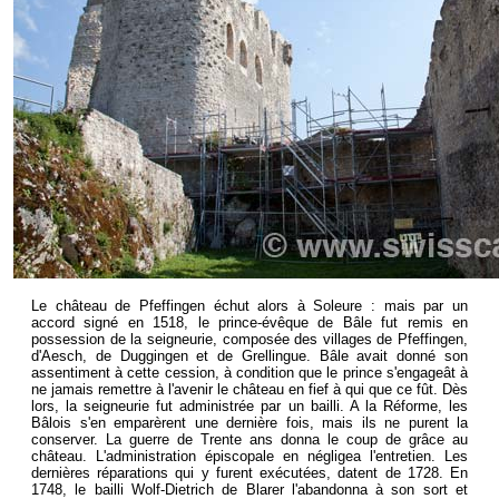
Le château de Pfeffingen échut alors à Soleure : mais par un
accord signé en 1518, le prince-évêque de Bâle fut remis en
possession de la seigneurie, composée des villages de Pfeffingen,
d'Aesch, de Duggingen et de Grellingue. Bâle avait donné son
assentiment à cette cession, à condition que le prince s'engageât à
ne jamais remettre à l'avenir le château en fief à qui que ce fût. Dès
lors, la seigneurie fut administrée par un bailli. A la Réforme, les
Bâlois s'en emparèrent une dernière fois, mais ils ne purent la
conserver. La guerre de Trente ans donna le coup de grâce au
château. L'administration épiscopale en négligea l'entretien. Les
dernières réparations qui y furent exécutées, datent de 1728. En
1748, le bailli Wolf-Dietrich de Blarer l'abandonna à son sort et